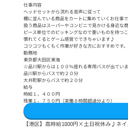
仕事内容
ヘッドセットから流れる音声に従って
棚に並んでいる商品をカートに集めていくお仕事で
扱う商品はスーパーやコンビニで見かける身近な
ピース単位でのピッキングなので重いものを持つ
慣れてくるとゲーム感覚でできちゃいます♪
コツコツもくもく作業が好きな方におすすめです。
勤務地
東京都大田区東海
☆品川駅からは１００％座れる専用バスが出てい
品川駅からバスで約２０分
大井町駅からバスで約２０分
給与
時給１，４００円
残業１，７５０円（実働８時間超過分より）
【港区】高時給1800円×土日祝休み♪ネ