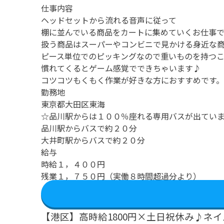
仕事内容
ヘッドセットから流れる音声に従って
棚に並んでいる商品をカートに集めていくお仕事で
扱う商品はスーパーやコンビニで見かける身近な
ピース単位でのピッキングなので重いものを持つ
慣れてくるとゲーム感覚でできちゃいます♪
コツコツもくもく作業が好きな方におすすめです。
勤務地
東京都大田区東海
☆品川駅からは１００％座れる専用バスが出てい
品川駅からバスで約２０分
大井町駅からバスで約２０分
給与
時給１，４００円
残業１，７５０円（実働８時間超過分より）
【港区】高時給1800円×土日祝休み♪ネ