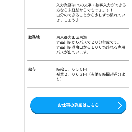
入力業務はPCの文字・数字入力ができる
方なら未経験からでもできます！
自分のできることから少しずつ慣れてい
きましょう♪
勤務地
東京都大田区東海
☆品川駅からバスで２０分程度です。
☆品川駅港南口から１００％座れる専用
バスが出ています。
給与
時給１，６５０円
残業２，０６３円（実働８時間超過分よ
り）
お仕事の詳細はこちら