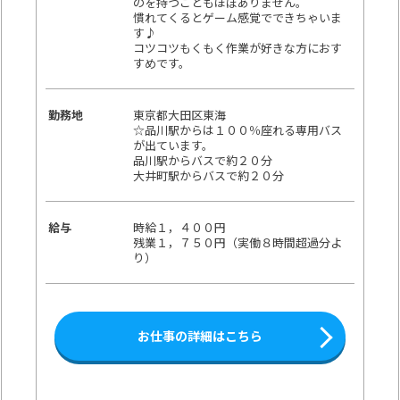
のを持つこともほぼありません。
慣れてくるとゲーム感覚でできちゃいま
す♪
コツコツもくもく作業が好きな方におす
すめです。
勤務地
東京都大田区東海
☆品川駅からは１００％座れる専用バス
が出ています。
品川駅からバスで約２０分
大井町駅からバスで約２０分
給与
時給１，４００円
残業１，７５０円（実働８時間超過分よ
り）
お仕事の詳細はこちら