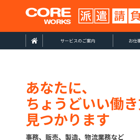
サービスのご案内
お仕
あなたに、
ちょうどいい
働き
見つかります
事務、販売、製造、物流業務など