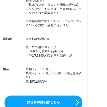
程度でOKです！
（基本的なデータ入力や簡単な表作成、
ブックやシートの管理、セルの選択、デ
ータの入力と編集など）
☆事務経験がなくてもOK！PCを使ったこ
とのある方なら活躍できます〇
勤務地
東京都港区浜松町
駅チカで通いやすい♪
・JR浜松町駅から徒歩５分
・都営地下鉄大門駅から徒歩５分
給与
時給１，８００円
残業２，２５０円（実働８時間超過分よ
り）
交通費全額支給
お仕事の詳細はこちら